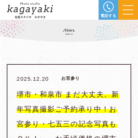
電話する
2025.12.20
お宮参り
堺市・和泉市 まだ大丈夫、新
年写真撮影ご予約承り中！お
宮参り・七五三の記念写真も