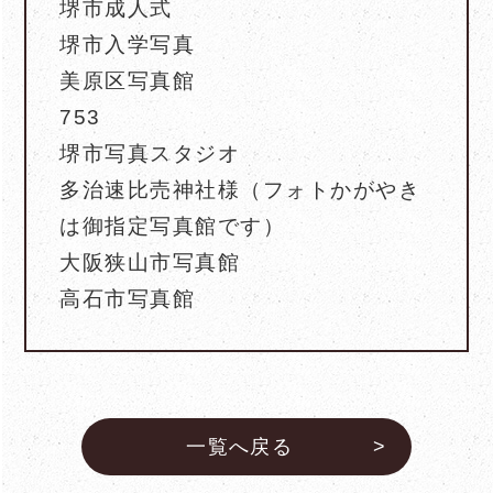
堺市成人式
堺市入学写真
美原区写真館
753
堺市写真スタジオ
多治速比売神社様（フォトかがやき
は御指定写真館です）
大阪狭山市写真館
高石市写真館
一覧へ戻る