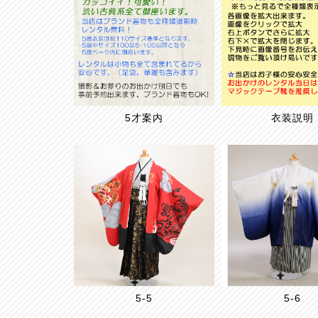
5才案内
衣装説明
5-5
5-6