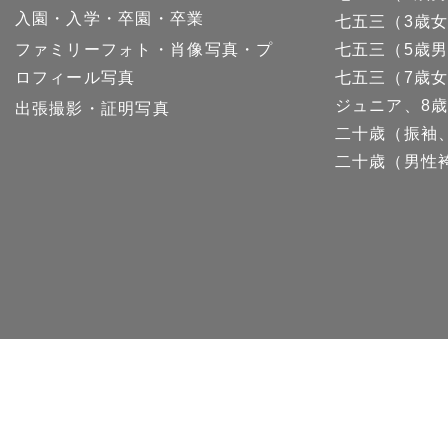
入園・入学・卒園・卒業
七五三（3歳
ファミリーフォト・肖像写真・プ
七五三（5歳
ロフィール写真
七五三（7歳
ジュニア、8歳
出張撮影・証明写真
二十歳（振袖
歳
5-52 7歳
5-100 中サイズ
二十歳（男性
 チャイド
5-105 中サイズ
5-106 中サイズ