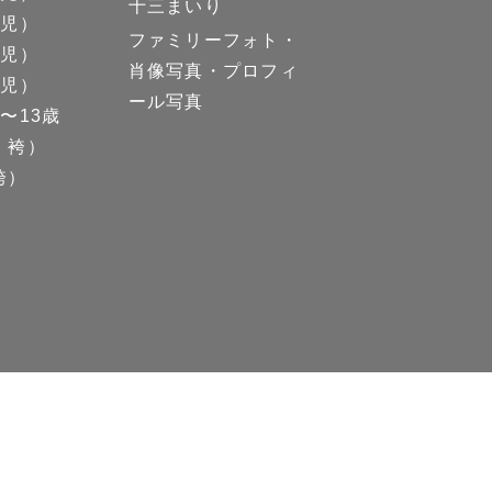
十三まいり
女児）
ファミリーフォト・
男児）
肖像写真・プロフィ
女児）
ール写真
〜13歳
、袴）
5-101 中サイズ
5-102 中サイズ
袴）
5-107 中サイズ
5-108 中サイズ