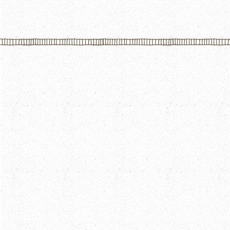
5-16
5-17
5-22
5-23