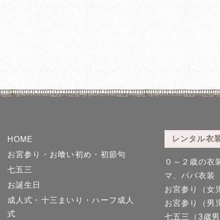
5-31
5-32
レンタル衣
HOME
お宮参り・お喰い初め・初節句
０～２歳の衣
5-37 ジャパンスタイル
5-38
七五三
マ、パパ衣装
お誕生日
お宮参り（女
成人式・十三まいり・ハーフ成人
お宮参り（男
式
七五三（3歳