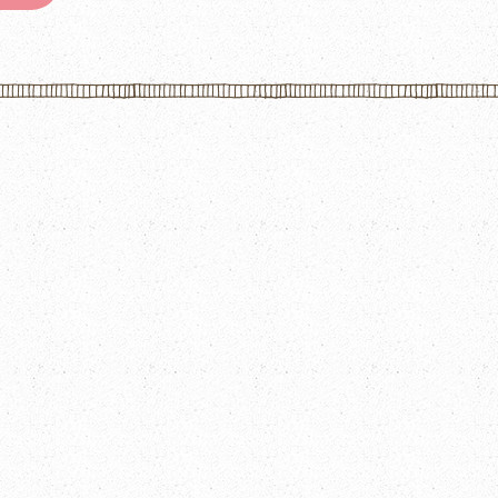
5-20
5-21
5-27
5-28