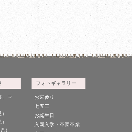
5-33 ディズニー黒
5-34 ディズニー紫
装
フォトギャラリー
装、マ
お宮参り
5-39
5-40
七五三
児）
お誕生日
児）
入園入学・卒園卒業
男児）