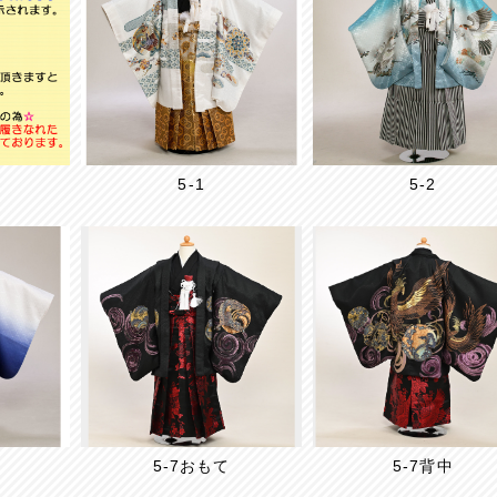
5-1
5-2
5-7おもて
5-7背中