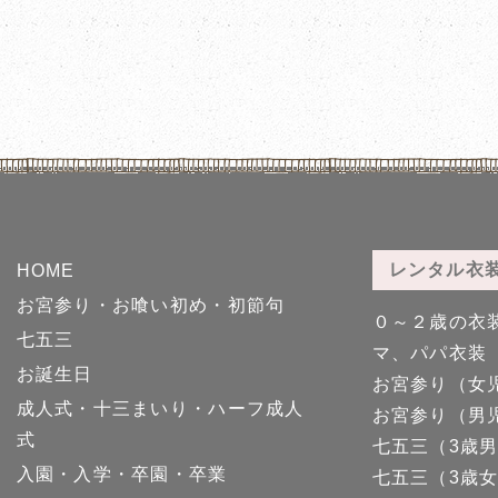
レンタル衣
HOME
お宮参り・お喰い初め・初節句
０～２歳の衣
七五三
マ、パパ衣装
お誕生日
お宮参り（女
成人式・十三まいり・ハーフ成人
お宮参り（男
式
七五三（3歳
入園・入学・卒園・卒業
七五三（3歳