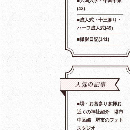
入園入学・卒園卒業
(43)
成人式・十三参り・
ハーフ成人式(49)
撮影日記(141)
堺・お宮参り参拝お
近くの神社紹介 堺市
中区編 堺市のフォト
スタジオ