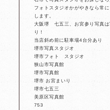
フォトスタジオかがやきなら常に
します。
大阪堺 七五三、お宮参り写真は
り！
当店斜め前に駐車場4台分あり
堺市写真スタジオ
堺市フォト スタジオ
狭山市写真館
堺市写真館
堺市 お宮まいり
堺市七五三
美原区写真館
753