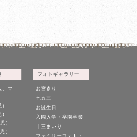
装
フォトギャラリー
装、マ
お宮参り
七五三
児）
お誕生日
児）
入園入学・卒園卒業
男児）
十三まいり
女児）
ファミリーフォト・