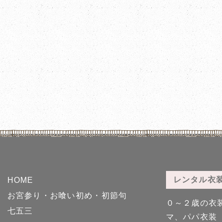
レンタル衣
HOME
お宮参り・お喰い初め・初節句
０～２歳の衣
七五三
マ、パパ衣装