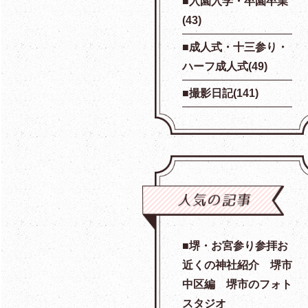
入園入学・卒園卒業
(43)
成人式・十三参り・
ハーフ成人式(49)
撮影日記(141)
堺・お宮参り参拝お
近くの神社紹介 堺市
中区編 堺市のフォト
スタジオ