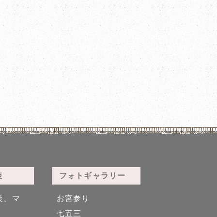
装
フォトギャラリー
装、マ
お宮参り
七五三