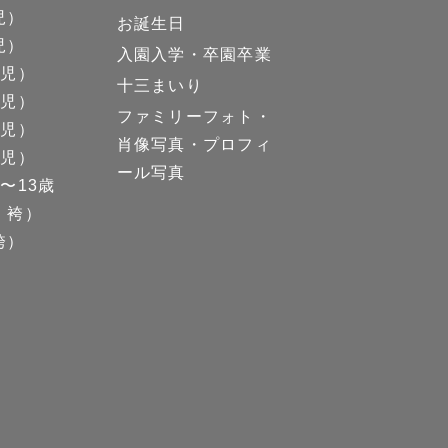
児）
お誕生日
児）
入園入学・卒園卒業
男児）
十三まいり
女児）
ファミリーフォト・
男児）
肖像写真・プロフィ
女児）
ール写真
〜13歳
、袴）
袴）