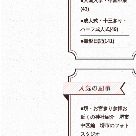
入園入学・卒園卒業
(43)
成人式・十三参り・
ハーフ成人式(49)
撮影日記(141)
堺・お宮参り参拝お
近くの神社紹介 堺市
中区編 堺市のフォト
スタジオ