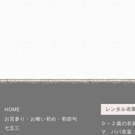
レンタル衣
HOME
お宮参り・お喰い初め・初節句
０～２歳の衣
七五三
マ、パパ衣装