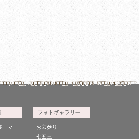
装
フォトギャラリー
装、マ
お宮参り
七五三