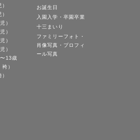
児）
お誕生日
児）
入園入学・卒園卒業
男児）
十三まいり
女児）
ファミリーフォト・
男児）
肖像写真・プロフィ
女児）
ール写真
〜13歳
、袴）
袴）