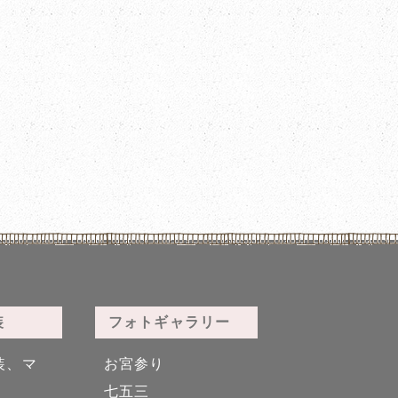
装
フォトギャラリー
装、マ
お宮参り
七五三