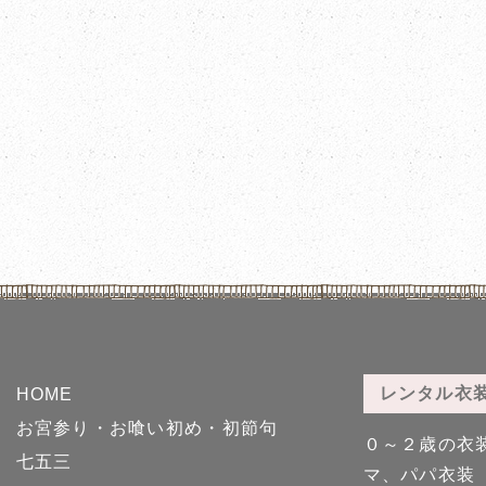
レンタル衣
HOME
お宮参り・お喰い初め・初節句
０～２歳の衣
七五三
マ、パパ衣装