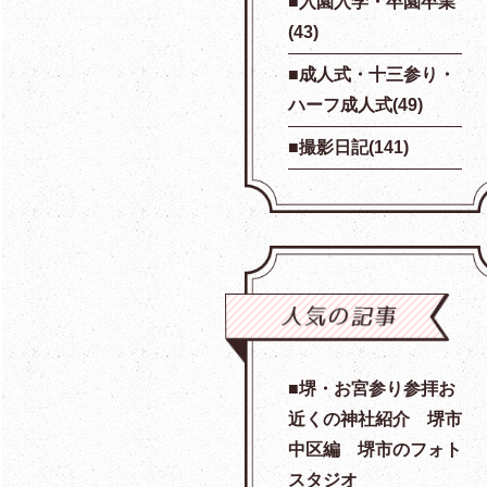
入園入学・卒園卒業
(43)
成人式・十三参り・
ハーフ成人式(49)
撮影日記(141)
堺・お宮参り参拝お
近くの神社紹介 堺市
中区編 堺市のフォト
スタジオ