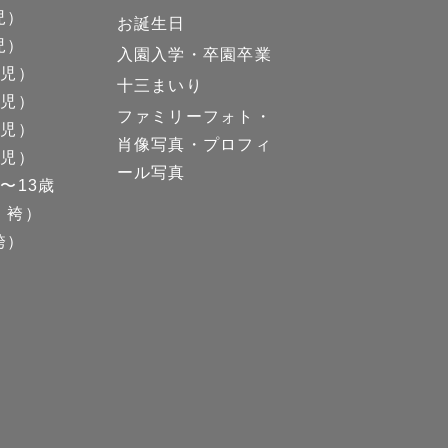
児）
お誕生日
児）
入園入学・卒園卒業
男児）
十三まいり
女児）
ファミリーフォト・
男児）
肖像写真・プロフィ
女児）
ール写真
〜13歳
、袴）
袴）