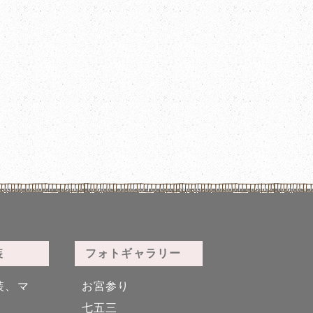
装
フォトギャラリー
装、マ
お宮参り
七五三