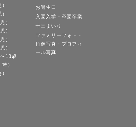
児）
お誕生日
児）
入園入学・卒園卒業
男児）
十三まいり
女児）
ファミリーフォト・
男児）
肖像写真・プロフィ
女児）
ール写真
〜13歳
、袴）
袴）