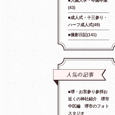
入園入学・卒園卒業
(43)
成人式・十三参り・
ハーフ成人式(49)
撮影日記(141)
堺・お宮参り参拝お
近くの神社紹介 堺市
中区編 堺市のフォト
スタジオ