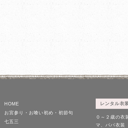
レンタル衣
HOME
お宮参り・お喰い初め・初節句
０～２歳の衣
七五三
マ、パパ衣装