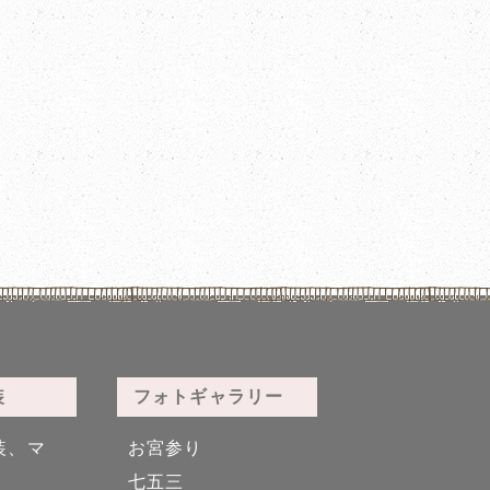
装
フォトギャラリー
装、マ
お宮参り
七五三