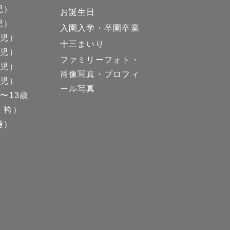
児）
お誕生日
児）
入園入学・卒園卒業
男児）
十三まいり
女児）
ファミリーフォト・
男児）
肖像写真・プロフィ
女児）
ール写真
〜13歳
、袴）
袴）