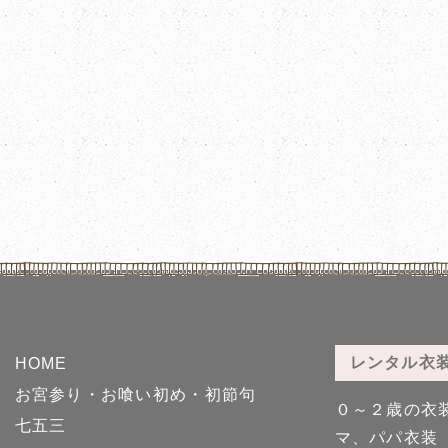
レンタル衣
HOME
お宮参り・お喰い初め・初節句
０～２歳の衣
七五三
マ、パパ衣装