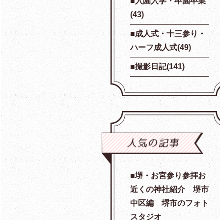
入園入学・卒園卒業
(43)
成人式・十三参り・
ハーフ成人式(49)
撮影日記(141)
堺・お宮参り参拝お
近くの神社紹介 堺市
中区編 堺市のフォト
スタジオ