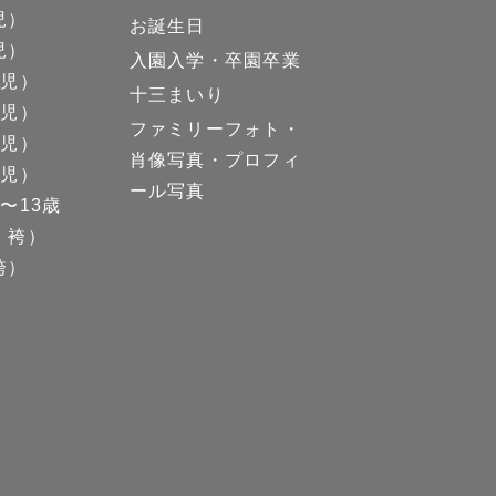
児）
お誕生日
児）
入園入学・卒園卒業
男児）
十三まいり
女児）
ファミリーフォト・
男児）
肖像写真・プロフィ
女児）
ール写真
〜13歳
、袴）
袴）