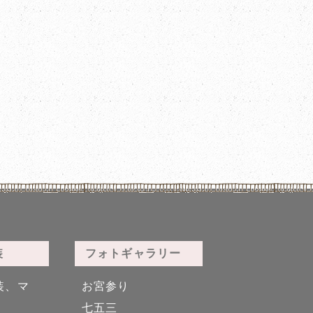
装
フォトギャラリー
装、マ
お宮参り
七五三