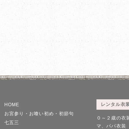
レンタル衣
HOME
お宮参り・お喰い初め・初節句
０～２歳の衣
七五三
マ、パパ衣装