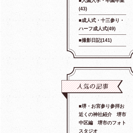
入園入学・卒園卒業
(43)
成人式・十三参り・
ハーフ成人式(49)
撮影日記(141)
堺・お宮参り参拝お
近くの神社紹介 堺市
中区編 堺市のフォト
スタジオ