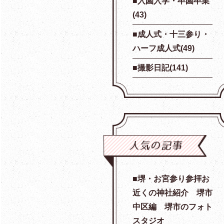
入園入学・卒園卒業
(43)
成人式・十三参り・
ハーフ成人式(49)
撮影日記(141)
堺・お宮参り参拝お
近くの神社紹介 堺市
中区編 堺市のフォト
スタジオ