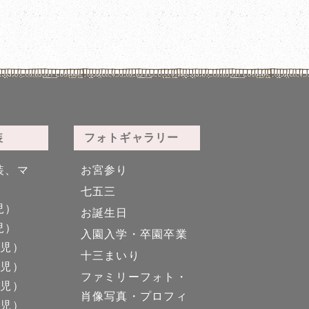
装
フォトギャラリー
装、マ
お宮参り
七五三
児）
お誕生日
児）
入園入学・卒園卒業
男児）
十三まいり
女児）
ファミリーフォト・
男児）
肖像写真・プロフィ
女児）