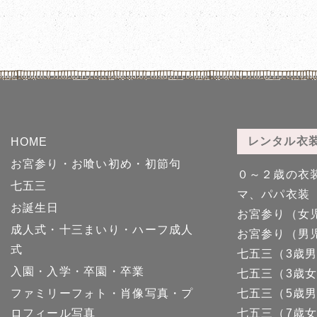
レンタル衣
HOME
お宮参り・お喰い初め・初節句
０～２歳の衣
七五三
マ、パパ衣装
お誕生日
お宮参り（女
成人式・十三まいり・ハーフ成人
お宮参り（男
式
七五三（3歳
入園・入学・卒園・卒業
七五三（3歳
ファミリーフォト・肖像写真・プ
七五三（5歳
ロフィール写真
七五三（7歳