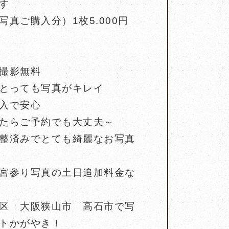
す
真ご購入分）1枚5.000円
撮影無料
とっても写真がキレイ
入で安心
たらご予約でも大丈夫～
整済みでとても綺麗なお写真
宮参り写真の土日追加料金な
区 大阪狭山市 高石市で写
トかがやき！